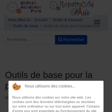
Vous êtes ici :
Accueil
Tester & mesurer
Outils de base
Outils de base pour la protection
Rechercher
Outils de base pour la
protection
Nous utilisons des cookies...
Nous utilisons des cookies sur notre site web. Les
Outils-Outils de base
11 Juillet 2023
Clics : 2881
cookies sont des données téléchargées ou stockées
sur votre ordinateur ou sur tout autre appareil. Certains
d’entre eux sont essentiels au fonctionnement du site