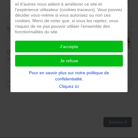
et d’autres nous aident à améliorer ce site et
l’expérience utilisateur (cookies traceurs). Vous pouvez
décider vous-même si vous autorisez ou non ces
cookies. Merci de noter que, si vous les rejetez, vous
risquez de ne pas pouvoir utiliser l’ensemble des
fonctionnalités du site.
J'accepte
Je refuse
Pour en savoir plus sur notre politique de
confidentialité,
Cliquez ici
Article suivant 
Suivant