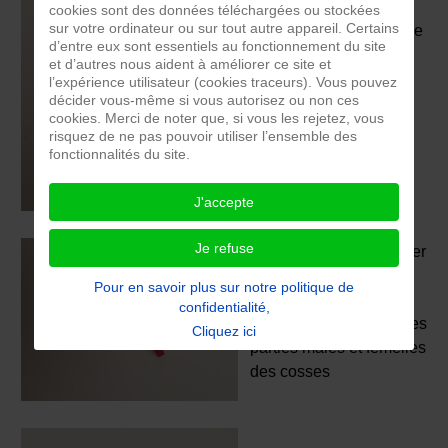
cookies sont des données téléchargées ou stockées
sur votre ordinateur ou sur tout autre appareil. Certains
Une gaine de sertissage
d’entre eux sont essentiels au fonctionnement du site
pour réaliser des
et d’autres nous aident à améliorer ce site et
connexions électriques
l’expérience utilisateur (cookies traceurs). Vous pouvez
décider vous-même si vous autorisez ou non ces
entre deux fils par
cookies. Merci de noter que, si vous les rejetez, vous
sertissage de ceux-ci
risquez de ne pas pouvoir utiliser l’ensemble des
fonctionnalités du site.
J'accepte
Je refuse
Des cosses pour réaliser
des connexions
Pour en savoir plus sur notre politique de
électriques en
confidentialité,
accouplant ensemble les
Cliquez ici
parties mâles et femelles
des cosses