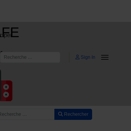
AFE
ciper
ifs
Rechercher
Sign In
Rechercher