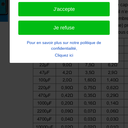
En particulier, contrairement à la mesure de ca
J'accepte
le condensateur dans un circuit électrique, il 
permettre de tester rapidement un grand nombre
Un condensateur électrolytique (dit chimique)
Je refuse
acceptable indiqué dans le tableau ci-dessous d
Pour en savoir plus sur notre politique de
confidentialité,
Cliquez ici