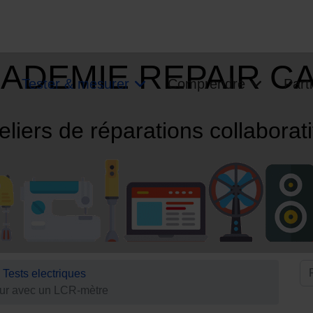
ADEMIE REPAIR C
Tester & mesurer
Comprendre
Parti
eliers de réparations collaborat
Tests electriques
ur avec un LCR-mètre