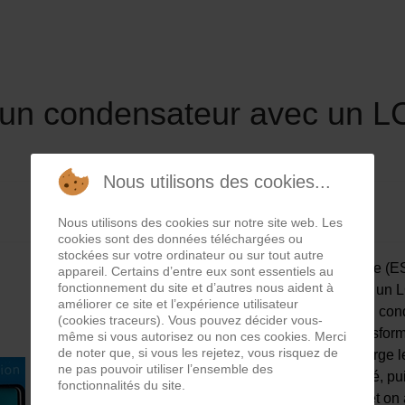
'un condensateur avec un L
Nous utilisons des cookies...
Nous utilisons des cookies sur notre site web. Les
cookies sont des données téléchargées ou
stockées sur votre ordinateur ou sur tout autre
Une mesure de résistance série équivalente (E
appareil. Certains d’entre eux sont essentiels au
fonctionnement du site et d’autres nous aident à
condensateur, le test peut être réalisé avec un
améliorer ce site et l’expérience utilisateur
résistance interne caractérise une usure du cond
(cookies traceurs). Vous pouvez décider vous-
thermiques développe une ESR qui le transforme 
même si vous autorisez ou non ces cookies. Merci
de noter que, si vous les rejetez, vous risquez de
Pour réaliser une mesure d'ESR, on décharge l
ne pas pouvoir utiliser l’ensemble des
en utilisant une pince avec un manche isolé, pu
fonctionnalités du site.
borne B1, B2 respective du condensateur et on a