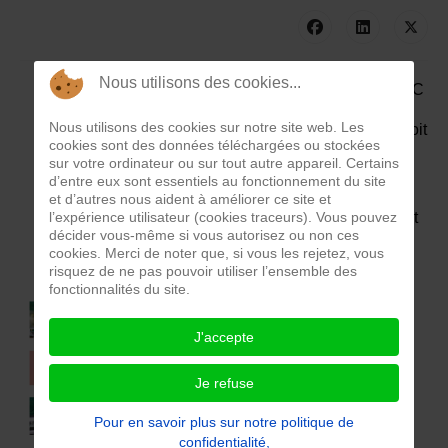
Nous utilisons des cookies...
1) Faire chauffer le fer à souder sur 350°C
Nous utilisons des cookies sur notre site web. Les
2) Appliquer du flux de soudage à l’endroit
cookies sont des données téléchargées ou stockées
où souder les pattes du composant
sur votre ordinateur ou sur tout autre appareil. Certains
d’entre eux sont essentiels au fonctionnement du site
3) Appliquer du matériau de soudure sur
et d’autres nous aident à améliorer ce site et
l’expérience utilisateur (cookies traceurs). Vous pouvez
un des plots de connexion du composant
décider vous-même si vous autorisez ou non ces
cookies. Merci de noter que, si vous les rejetez, vous
4) Amener le composant avec une pince
risquez de ne pas pouvoir utiliser l’ensemble des
et le souder sur le plot
fonctionnalités du site.
5) Appliquer du matériau de soudure sur
J'accepte
l’autre plot de connexion du composant
Je refuse
6) De préférence, humidifier avec de
l’alcool isopropylique et nettoyer le
Pour en savoir plus sur notre politique de
composant avec ses soudures réalisées
confidentialité,