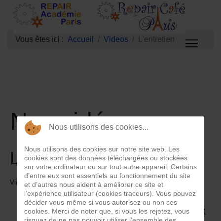
Vous êtes ici :
Accueil
Videos
L'entretien
Nos vidéos
Nous utilisons des cookies...
Nous utilisons des cookies sur notre site web. Les
L'entretien
cookies sont des données téléchargées ou stockées
sur votre ordinateur ou sur tout autre appareil. Certains
d’entre eux sont essentiels au fonctionnement du site
Videos-mp4
25 Juin 2025
Clics : 1060
et d’autres nous aident à améliorer ce site et
l’expérience utilisateur (cookies traceurs). Vous pouvez
décider vous-même si vous autorisez ou non ces
cookies. Merci de noter que, si vous les rejetez, vous
risquez de ne pas pouvoir utiliser l’ensemble des