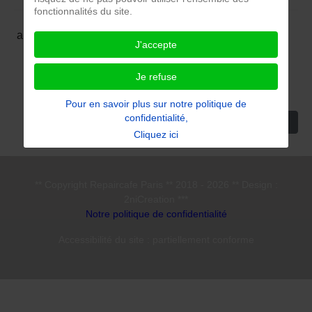
fonctionnalités du site.
aucune vidéo
J'accepte
Je refuse
Pour en savoir plus sur notre politique de
confidentialité,
Article suivan
Suivant
Cliquez ici
** Copyright Repaircafe Paris ** 2018 - 2026 ** Design :
2niCreation ***
Notre politique de confidentialité
Accessibilité du site : partiellement conforme