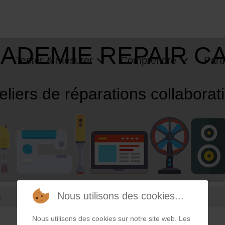
ADEMIE REPAIR C
Tester & mesurer
Comprendre
Parti
eliers de réparations collaborat
Nous utilisons des cookies...
s
Nous utilisons des cookies sur notre site web. Les