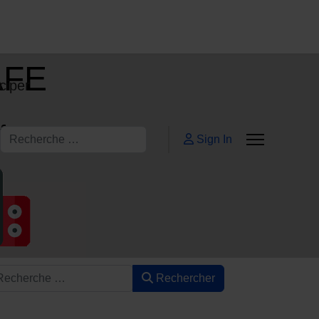
AFE
ciper
ifs
Rechercher
Sign In
Rechercher