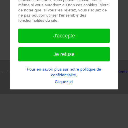
même si vous autorisez ou non ces cookies. Merci
de noter que, si vous les rejetez, vous risquez de
ne pas pouvoir utiliser l’ensemble des
fonctionnalités du site.
J'accepte
Je refuse
Pour en savoir plus sur notre politique de
n : 2niCreation ***
Notre politique de confidentia
confidentialité,
Cliquez ici