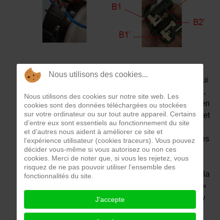
Nous utilisons des cookies...
Un interrupteur Sw est un composant mécanique qui
permet d’ouvrir ou fermer un circuit électrique. Ainsi,
Nous utilisons des cookies sur notre site web. Les
il permet dans une première position « I » de mise en
cookies sont des données téléchargées ou stockées
sur votre ordinateur ou sur tout autre appareil. Certains
marche de fermer un contact entre deux bornes B1 et
d’entre eux sont essentiels au fonctionnement du site
B2 (ou B1’ et B2’) et dans une deuxième position
et d’autres nous aident à améliorer ce site et
« O » d’arrêt d’ouvrir le contact entre les deux bornes
l’expérience utilisateur (cookies traceurs). Vous pouvez
décider vous-même si vous autorisez ou non ces
B1 et B2 (ou B1’ et B2’).
cookies. Merci de noter que, si vous les rejetez, vous
L’interrupteur comprend un corps Cr sur lequel est
risquez de ne pas pouvoir utiliser l’ensemble des
monté mobile un élément mobile qui bascule entre la
fonctionnalités du site.
première position « I » et la deuxième position « O »
(sur la photo ci-contre un appui sur l’interrupteur Sw
J'accepte
met en contact les bornes B1 et B2 ainsi que les