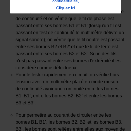
confidentialité,
Pour le tester précisément, on le retire du circuit
Cliquez ici
électrique et on place le multimètre en mode mesure
de continuité et on vérifie que le fil de phase est
passant entre ses bornes B1 et B1’ (lorsqu'un fil est
passant en test de continuité le multimètre délivre un
signal sonore), on vérifie que le fil neutre est passant
entre ses bornes B2 et B2' et que le fil de terre est
passant entre ses bornes B3 et B3'. Si un des fils
n'est pas passant entre ses bornes d'extrémité il est
considéré comme défectueux.
Pour le tester rapidement en circuit, on vérifie hors
tension avec un multimètre placé en mode mesure
de continuité avoir une continuité entre les bornes
B1, B1’, entre les bornes B2, B2’ et entre les bornes
B3 et B3’.
Pour permettre au courant de circuler entre les
bornes B1, B1’, les bornes B2, B2’ et les bornes B3,
B3’, les bornes sont reliées entre elles aux moyen de