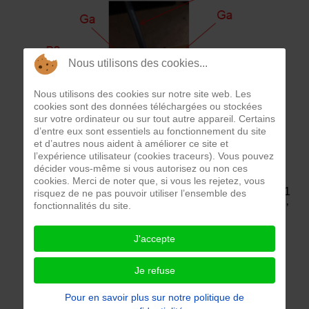
Nous utilisons des cookies...
Nous utilisons des cookies sur notre site web. Les
cookies sont des données téléchargées ou stockées
sur votre ordinateur ou sur tout autre appareil. Certains
d’entre eux sont essentiels au fonctionnement du site
Un cordon d'alimentation Co est un câble qui
et d’autres nous aident à améliorer ce site et
l’expérience utilisateur (cookies traceurs). Vous pouvez
comprend plusieurs fils conducteurs rassemblés
décider vous-même si vous autorisez ou non ces
dans une même gaine. Le cordon d’alimentation
cookies. Merci de noter que, si vous les rejetez, vous
comprend un fil dit « de phase » entre les bornes B1
risquez de ne pas pouvoir utiliser l’ensemble des
fonctionnalités du site.
et B1’, un fil dit « neutre » entre les bornes B2 et B2’
et peut comprendre un fil dit « de terre » entre les
J'accepte
bornes B3 et B3’.
Le cordon d'alimentation Co comprend une gaine
Je refuse
dans laquelle sont disposés les fils mentionnés ci-
dessus.
Pour en savoir plus sur notre politique de