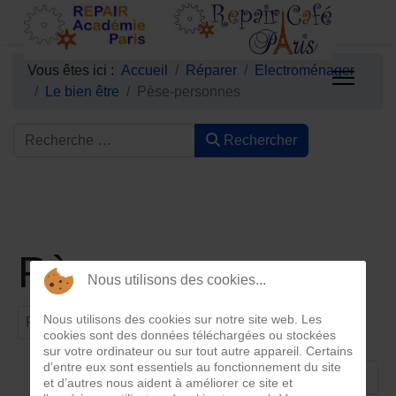
Vous êtes ici :
Accueil
Réparer
Electroménager
Le bien être
Pèse-personnes
Rechercher
Pèse-personnes
Nous utilisons des cookies...
Filtrer par titre
Nous utilisons des cookies sur notre site web. Les
Filtre
Effacer
cookies sont des données téléchargées ou stockées
sur votre ordinateur ou sur tout autre appareil. Certains
d’entre eux sont essentiels au fonctionnement du site
Afficher #
et d’autres nous aident à améliorer ce site et