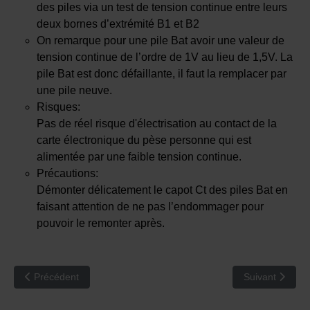
des piles via un test de tension continue entre leurs
deux bornes d’extrémité B1 et B2
On remarque pour une pile Bat avoir une valeur de
tension continue de l’ordre de 1V au lieu de 1,5V. La
pile Bat est donc défaillante, il faut la remplacer par
une pile neuve.
Risques:
Pas de réel risque d'électrisation au contact de la
carte électronique du pèse personne qui est
alimentée par une faible tension continue.
Précautions:
Démonter délicatement le capot Ct des piles Bat en
faisant attention de ne pas l’endommager pour
pouvoir le remonter après.
Article précédent : RCA 156 : Un pèse personne avec une borne d
Article suivant
Précédent
Suivant