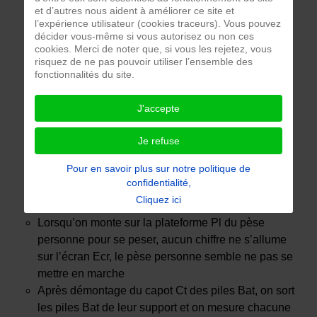
et d’autres nous aident à améliorer ce site et
l’expérience utilisateur (cookies traceurs). Vous pouvez
décider vous-même si vous autorisez ou non ces
cookies. Merci de noter que, si vous les rejetez, vous
risquez de ne pas pouvoir utiliser l’ensemble des
fonctionnalités du site.
J'accepte
Je refuse
Pour en savoir plus sur notre politique de
confidentialité,
Cliquez ici
Lorsqu’on monte sur la plateforme Pl du pèse
personne pour se peser, aucun chiffre ne s’allume
sur l’écran Ecr, le pèse personne semble ne pas se
mettre en marche
Après démontage du capot Ct des piles Bat, on sort
les piles Bat de leur support et on mesure chacune