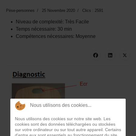
Pèse-personnes
25 Novembre 2020
Clics : 2591
Niveau de complexité:
Très Facile
Temps nécessaire:
30 min
Compétences nécessaires:
Moyenne
Nous utilisons des cookies...
Nous utilisons des cookies sur notre site web. Les
cookies sont des données téléchargées ou stockées
sur votre ordinateur ou sur tout autre appareil. Certains
d’entre eux sont essentiels au fonctionnement du site