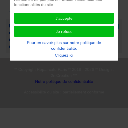
fonctionnalités du site.
Date de
Titre
publication
Clics
J'accepte
Articles
9 Juillet 2018
RCA 24 : Un radiateur avec
2840
Je refuse
une fiche électrique d’un
interrupteur de commande
Pour en savoir plus sur notre politique de
oxydée ou encrassée
confidentialité,
Cliquez ici
** Copyright Repaircafe Paris ** 2018 - 2026 ** Design :
2niCreation ***
Notre politique de confidentialité
Accessibilité du site : partiellement conforme