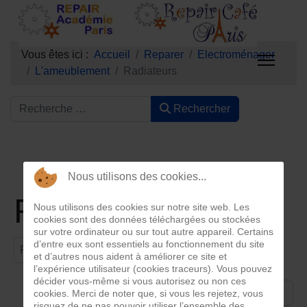
Vous êtes ici :
Accueil
Reparer
Electroménager
L'ameublement
Radiateurs
Rechercher
Nous utilisons des cookies...
Radiateurs
Nous utilisons des cookies sur notre site web. Les
cookies sont des données téléchargées ou stockées
sur votre ordinateur ou sur tout autre appareil. Certains
Filtrer par titre
d’entre eux sont essentiels au fonctionnement du site
Filtre
Effacer
et d’autres nous aident à améliorer ce site et
l’expérience utilisateur (cookies traceurs). Vous pouvez
décider vous-même si vous autorisez ou non ces
Afficher #
cookies. Merci de noter que, si vous les rejetez, vous
risquez de ne pas pouvoir utiliser l’ensemble des